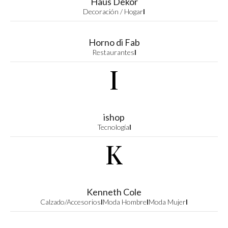
Haus Dekor
Decoración / Hogar
I
Horno di Fab
Restaurantes
I
I
ishop
Tecnología
I
K
Kenneth Cole
Calzado/Accesorios
I
Moda Hombre
I
Moda Mujer
I