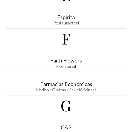
Espirita
Restaurantes
I
F
Faith Flowers
Floristería
I
Farmacias Económicas
Médico / Ópticas / Salud
I
Oficinas
I
G
GAP