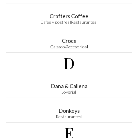
Crafters Coffee
Cafés y postres
I
Restaurantes
I
Crocs
Calzado/Accesorios
I
D
Dana & Callena
Joyería
I
Donkeys
Restaurantes
I
E