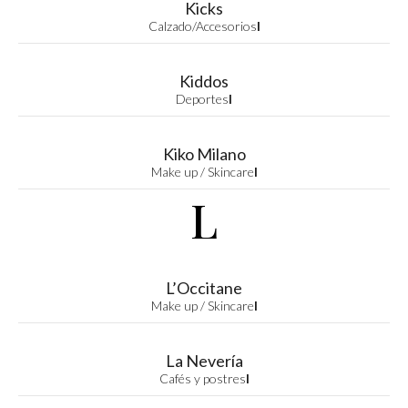
Kicks
Calzado/Accesorios
I
Kiddos
Deportes
I
Kiko Milano
Make up / Skincare
I
L
L’Occitane
Make up / Skincare
I
La Nevería
Cafés y postres
I