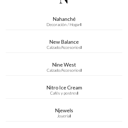
Nahanché
Decoración / Hogar
I
New Balance
Calzado/Accesorios
I
Nine West
Calzado/Accesorios
I
Nitro Ice Cream
Cafés y postres
I
Njewels
Joyería
I