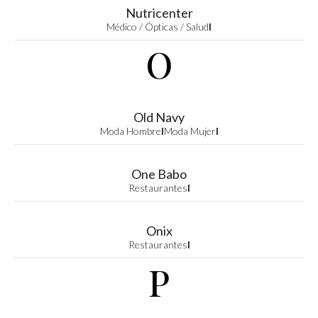
Nutricenter
Médico / Ópticas / Salud
I
O
Old Navy
Moda Hombre
I
Moda Mujer
I
One Babo
Restaurantes
I
Onix
Restaurantes
I
P