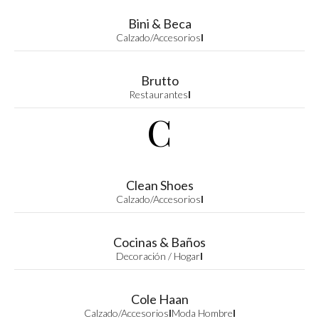
Bini & Beca
Calzado/Accesorios
I
Brutto
Restaurantes
I
C
Clean Shoes
Calzado/Accesorios
I
Cocinas & Baños
Decoración / Hogar
I
Cole Haan
Calzado/Accesorios
I
Moda Hombre
I