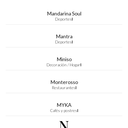
Mandarina Soul
Deportes
I
Mantra
Deportes
I
Miniso
Decoración / Hogar
I
Monterosso
Restaurantes
I
MYKA
Cafés y postres
I
N