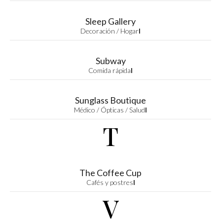
Sleep Gallery
Decoración / Hogar
I
Subway
Comida rápida
I
Sunglass Boutique
Médico / Ópticas / Salud
I
T
The Coffee Cup
Cafés y postres
I
V