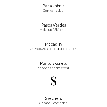
Papa John’s
Comida rápida
I
Pasos Verdes
Make up / Skincare
I
Piccadilly
Calzado/Accesorios
I
Moda Mujer
I
Punto Express
Servicios financieros
I
S
Skechers
Calzado/Accesorios
I