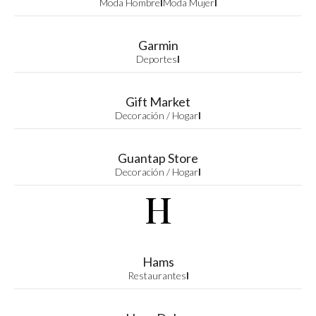
Moda Hombre
I
Moda Mujer
I
Garmin
Deportes
I
Gift Market
Decoración / Hogar
I
Guantap Store
Decoración / Hogar
I
H
Hams
Restaurantes
I