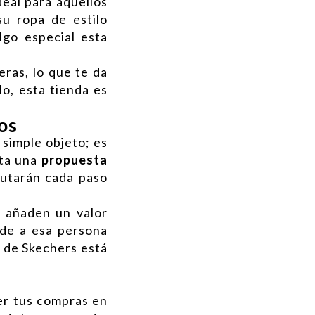
deal para aquellos
u ropa de estilo
lgo especial esta
ras, lo que te da
lo, esta tienda es
os
simple objeto; es
rta una
propuesta
rutarán cada paso
 añaden un valor
nde a esa persona
r de Skechers está
er tus compras en