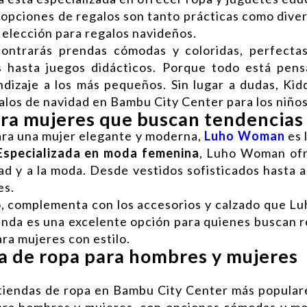
 opciones de regalos son tanto prácticas como diver
 elección para regalos navideños.
ontrarás prendas cómodas y coloridas, perfectas
 hasta juegos didácticos. Porque todo está pens
dizaje a los más pequeños. Sin lugar a dudas, Kid
alos de navidad en Bambu City Center para los niños
ra mujeres que buscan tendencias
para una mujer elegante y moderna,
Luho Woman
es 
Especializada en moda femenina
, Luho Woman ofr
ad y a la moda. Desde vestidos sofisticados hasta a
es.
o, complementa con los accesorios y calzado que 
tienda es una excelente opción para quienes buscan 
ra mujeres con estilo.
a de ropa para hombres y mujeres
tiendas de ropa en Bambu City Center más populare
ara hombres y mujeres, con opciones cómodas y mo