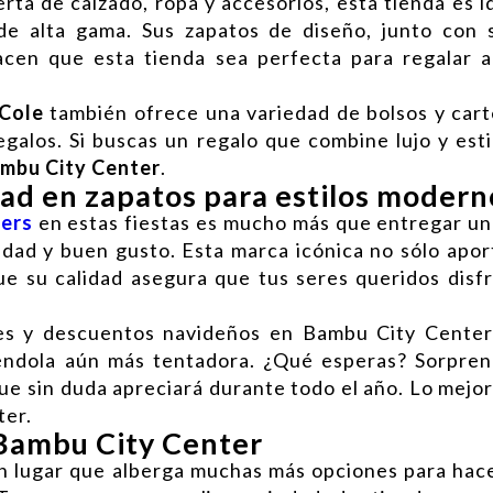
erta de calzado, ropa y accesorios, esta tienda es i
e alta gama. Sus zapatos de diseño, junto con s
cen que esta tienda sea perfecta para regalar a
Cole
también ofrece una variedad de bolsos y carte
galos. Si buscas un regalo que combine lujo y esti
mbu City Center
.
dad en zapatos para estilos modern
ers
en estas fiestas es mucho más que entregar un 
idad y buen gusto. Esta marca icónica no sólo apo
que su calidad asegura que tus seres queridos disf
es y descuentos navideños en Bambu City Center
iéndola aún más tentadora. ¿Qué esperas? Sorpre
ue sin duda apreciará durante todo el año. Lo mejo
ter.
Bambu City Center
n lugar que alberga muchas más opciones para hac