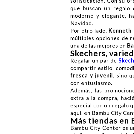
sofisticación. Con su of
que buscan un regalo d
moderno y elegante, ha
Navidad.
Por otro lado,
Kenneth 
múltiples opciones de re
una de las mejores en
Ba
Skechers, varie
Regalar un par de
Skech
compartir estilo, comod
fresca y juvenil
, sino 
con entusiasmo.
Además, las promocion
extra a la compra, hac
especial con un regalo q
aquí, en Bambu City Cen
Más tiendas en 
Bambu City Center es u