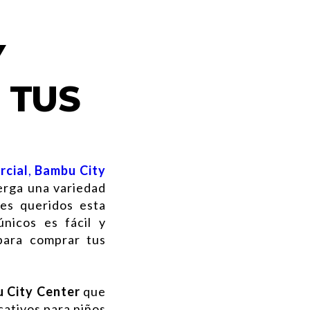
Y
 TUS
rcial
,
Bambu City
erga una variedad
es queridos esta
nicos es fácil y
para comprar tus
 City Center
que
cativos para niños