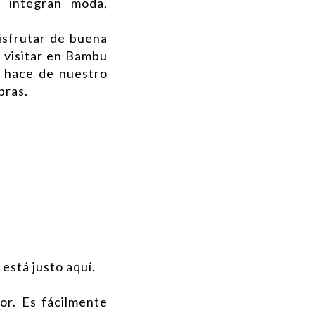
 integran moda,
isfrutar de buena
a visitar en Bambu
e hace de nuestro
pras.
 está justo aquí.
or. Es fácilmente